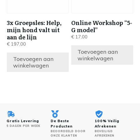
3x Groepsles: Help,
Online Workshop “5-
mijn hond valt uit
G model”
aan de lijn
€
17,00
€
197,00
Toevoegen aan
winkelwagen
Toevoegen aan
winkelwagen
Gratis Levering
De Beste
100% Veilig
5 DAGEN PER WEEK
Producten
Afrekenen
BEOORDEELD DOOR
BEVEILIGD
ONZE KLANTEN
AFREKENEN