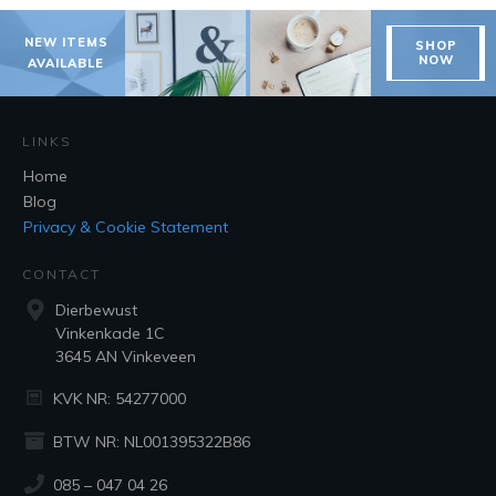
NEW ITEMS
SHOP
NOW
AVAILABLE
LINKS
Home
Blog
Privacy & Cookie Statement
CONTACT
Dierbewust
Vinkenkade 1C
3645 AN Vinkeveen
KVK NR: 54277000
BTW NR: NL001395322B86
085 – 047 04 26