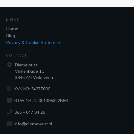
LINKS
Home
Blog
Privacy & Cookie Statement
CONTACT
Dierbewust
Vinkenkade 1C
3645 AN Vinkeveen
KVK NR: 54277000
BTW NR: NL001395322B86
085 – 047 04 26
info@dierbewust.nl