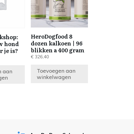
HeroDogfood 8
kshop:
dozen kalkoen | 96
uw hond
blikken a 400 gram
r je is?
€
326,40
Toevoegen aan
n aan
winkelwagen
gen