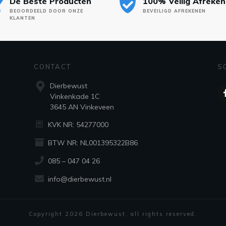
De Beste Producten
100% Veilig Afreke
BEOORDEELD DOOR ONZE
BEVEILIGD AFREKENEN
KLANTEN
CONTACT
S
Dierbewust
Vinkenkade 1C
3645 AN Vinkeveen
KVK NR: 54277000
BTW NR: NL001395322B86
085 – 047 04 26
info@dierbewust.nl
Copyright
2026
Dierbewust
, all rights reserved.