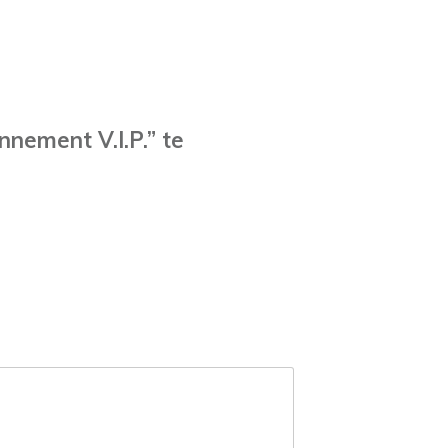
nement V.I.P.” te