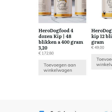
HeroDogfood 4
HeroDogf
dozen Kip | 48
kip 12 bl
blikken a 400 gram
gram
3,20
€
49,00
€
172,80
Toevoe
winkel
Toevoegen aan
winkelwagen