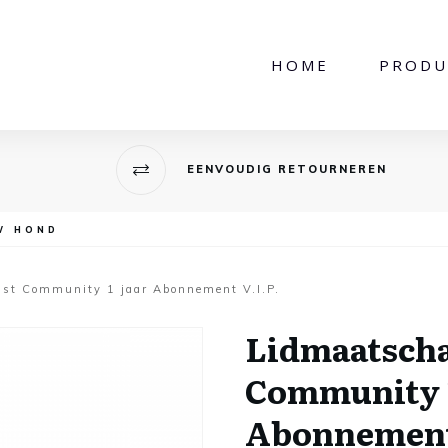
HOME
PRODU
EENVOUDIG RETOURNEREN
W HOND
st Community 1 jaar Abonnement V.I.P.
Lidmaatsch
Community 1
Abonnement 