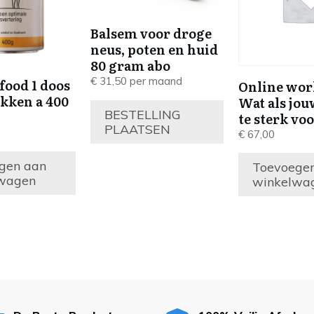
Balsem voor droge
neus, poten en huid
80 gram abo
€
31,50
per maand
ood 1 doos
Online wor
ikken a 400
Wat als jo
BESTELLING
te sterk voo
PLAATSEN
€
67,00
gen aan
Toevoege
wagen
winkelwa