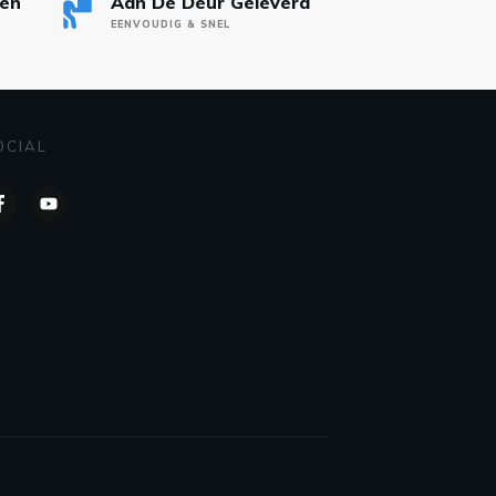
nen
Aan De Deur Geleverd
EENVOUDIG & SNEL
OCIAL