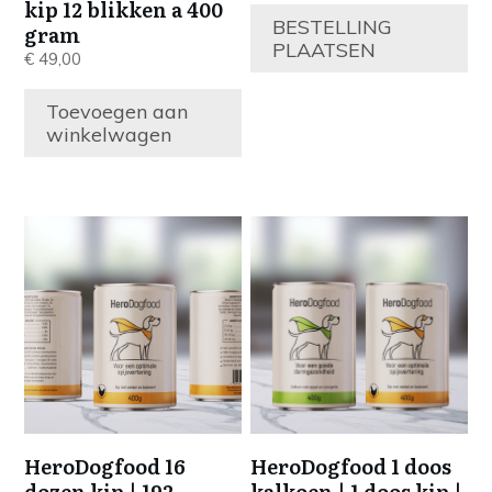
kip 12 blikken a 400
BESTELLING
gram
PLAATSEN
€
49,00
Toevoegen aan
winkelwagen
HeroDogfood 16
HeroDogfood 1 doos
dozen kip | 192
kalkoen | 1 doos kip |