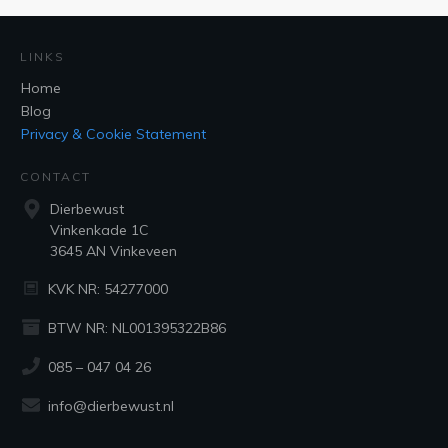
LINKS
Home
Blog
Privacy & Cookie Statement
CONTACT
Dierbewust
Vinkenkade 1C
3645 AN Vinkeveen
KVK NR: 54277000
BTW NR: NL001395322B86
085 – 047 04 26
info@dierbewust.nl