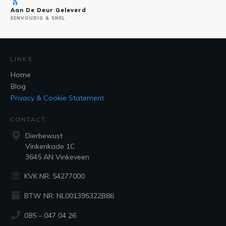
Aan De Deur Geleverd
EENVOUDIG & SNEL
LINKS
Home
Blog
Privacy & Cookie Statement
CONTACT
Dierbewust
Vinkenkade 1C
3645 AN Vinkeveen
KVK NR: 54277000
BTW NR: NL001395322B86
085 – 047 04 26