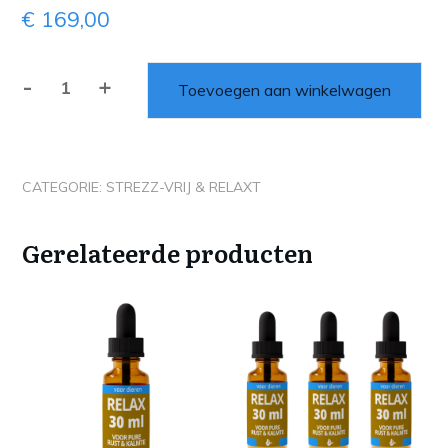
€
169,00
-
+
Toevoegen aan winkelwagen
6x
Inner
Peace
Relax
CATEGORIE:
STREZZ-VRIJ & RELAXT
aantal
Gerelateerde producten