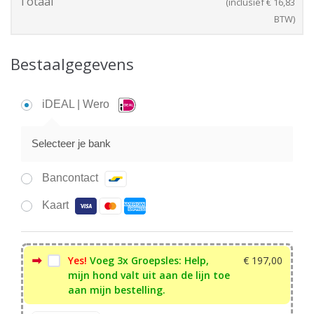
Totaal
(inclusief
€
16,83
BTW)
Bestaalgegevens
iDEAL | Wero
Selecteer je bank
Bancontact
Kaart
Yes!
Voeg 3x Groepsles: Help,
€
197,00
mijn hond valt uit aan de lijn toe
aan mijn bestelling.