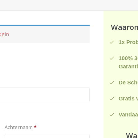
Waarom 
login
1x Pro
100% 3
Garant
De Sche
Gratis 
Vandaa
Achternaam
*
Wat