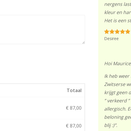
nergens last
kleur en har
Het is een 
Desiree
Hoi Maurice
Ik heb weer 
Zwitserse wi
Totaal
krijgt geen 
” verkeerd ”
€
87,00
allergisch. 
beloning ge
blij :)”.
€
87,00