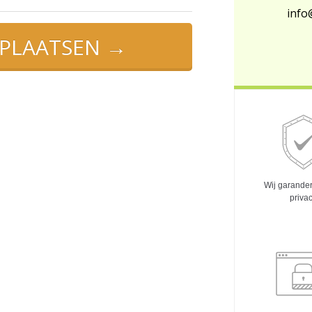
info
 PLAATSEN →
Wij garande
priva