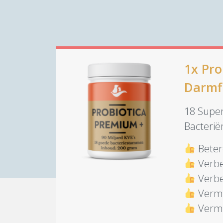
1x Pro
Darmfl
18 Supe
Bacteri
Beter
Verbe
Verbet
Vermi
Vermi