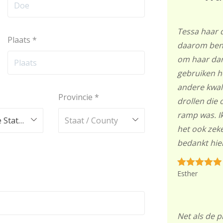
Tessa haar 
Plaats
*
daarom ben
om haar dar
gebruiken h
andere kwal
Provincie
*
drollen die 
ramp was. Ik
Verenigde Staten (US)
Staat / County
het ook zek
bedankt hie
Esther
Net als de p