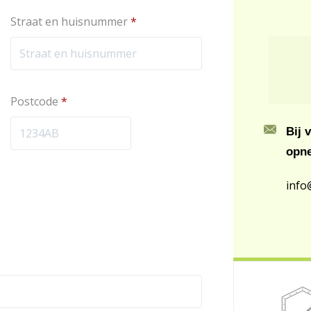
Straat en huisnummer
*
Postcode
*
Bij 
opn
info