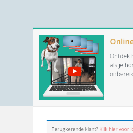
Onlin
Ontdek h
als je h
onbereikb
Terugkerende klant?
Klik hier voor 