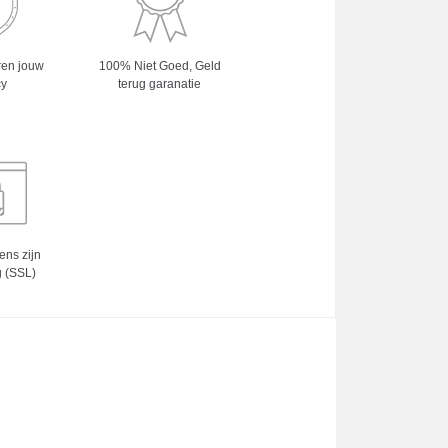
ren jouw
100% Niet Goed, Geld
cy
terug garanatie
ns zijn
g (SSL)