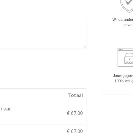
Wij garande
priva
Jouw gegeve
100% veili
Totaal
 naar
€
67,00
€
67,00