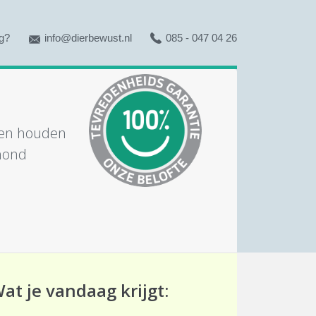
g?
info@dierbewust.nl
085 - 047 04 26
n en houden
 hond
at je vandaag krijgt: