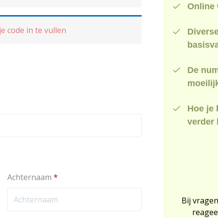
Online
e code in te vullen
Diverse
basisv
De numm
moeilij
Hoe je 
verder 
Achternaam
*
Bij vragen
reagee