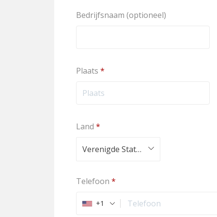
Bedrijfsnaam
(optioneel)
Plaats
*
Land
*
Verenigde Staten (US)
Telefoon
*
+1